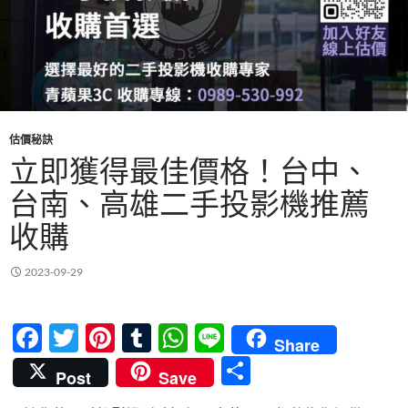
估價秘訣
立即獲得最佳價格！台中、
台南、高雄二手投影機推薦
收購
2023-09-29
F
T
Pi
T
W
Li
Share
ac
w
nt
u
h
n
分
Post
Save
e
itt
er
m
at
e
享