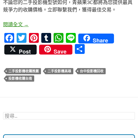
不論您的二手投影機型號如何，青蘋果3C都將為您提供最具
b
er
es
bl
s
競爭力的收購價格。立即聯繫我們，獲得最佳交易。
o
t
r
A
o
p
立即獲得最佳價格！台中、台南、高雄二手投影機推
閱讀全文
→
k
p
F
T
Pi
T
W
Li
Share
ac
w
nt
u
h
n
分
Post
Save
e
itt
er
m
at
e
享
b
er
es
bl
s
二手投影機收購推薦
二手投影機高雄
台中投影機回收
o
t
r
A
投影機收購台南
o
p
k
p
搜
尋
關
鍵
字: