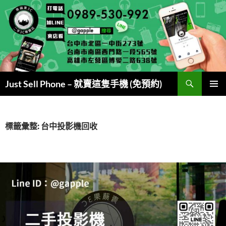
跳
至
主
要
內
容
搜
Just Sell Phone – 就賣這隻手機 (免預約)
尋
主要選單
標籤彙整: 台中投影機回收